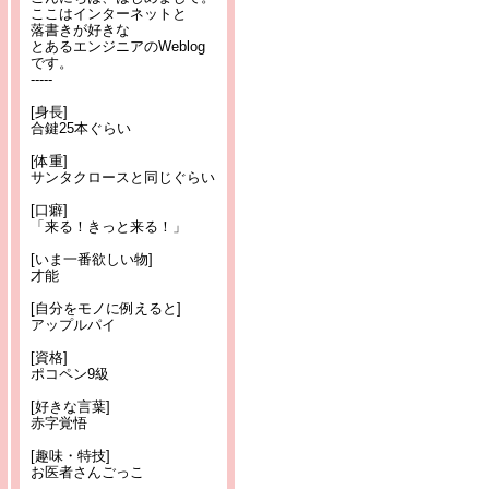
ここはインターネットと
落書きが好きな
とあるエンジニアのWeblog
です。
-----
[身長]
合鍵25本ぐらい
[体重]
サンタクロースと同じぐらい
[口癖]
「来る！きっと来る！」
[いま一番欲しい物]
才能
[自分をモノに例えると]
アップルパイ
[資格]
ポコペン9級
[好きな言葉]
赤字覚悟
[趣味・特技]
お医者さんごっこ