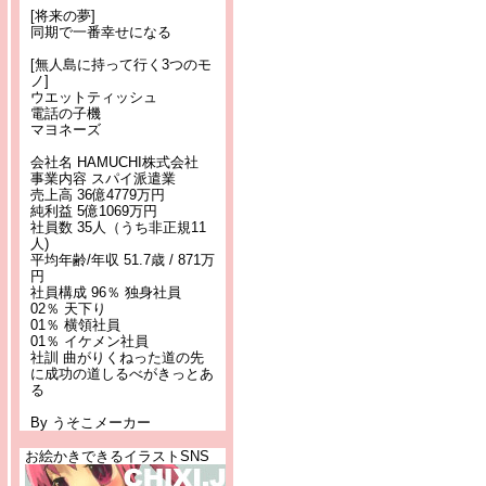
[将来の夢]
同期で一番幸せになる
[無人島に持って行く3つのモ
ノ]
ウエットティッシュ
電話の子機
マヨネーズ
会社名 HAMUCHI株式会社
事業内容 スパイ派遣業
売上高 36億4779万円
純利益 5億1069万円
社員数 35人（うち非正規11
人)
平均年齢/年収 51.7歳 / 871万
円
社員構成 96％ 独身社員
02％ 天下り
01％ 横領社員
01％ イケメン社員
社訓 曲がりくねった道の先
に成功の道しるべがきっとあ
る
By うそこメーカー
お絵かきできるイラストSNS