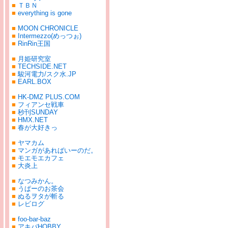
■
ＴＢＮ
■
everything is gone
■
MOON CHRONICLE
■
Intermezzo(めっつぉ)
■
RinRin王国
■
月姫研究室
■
TECHSIDE.NET
■
駿河電力/スク水.JP
■
EARL.BOX
■
HK-DMZ PLUS.COM
■
フィアンセ戦車
■
秒刊SUNDAY
■
HMX.NET
■
春が大好きっ
■
ヤマカム
■
マンガがあればいーのだ。
■
モエモエカフェ
■
大炎上
■
なつみかん。
■
うぱーのお茶会
■
ぬるヲタが斬る
■
レビログ
■
foo-bar-baz
■
アキバHOBBY