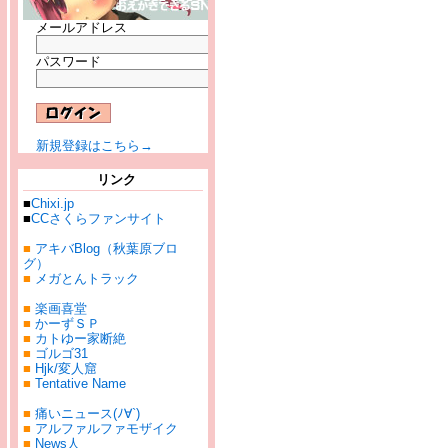
メールアドレス
パスワード
新規登録はこちら→
リンク
■
Chixi.jp
■
CCさくらファンサイト
■
アキバBlog（秋葉原ブロ
グ）
■
メガとんトラック
■
楽画喜堂
■
かーずＳＰ
■
カトゆー家断絶
■
ゴルゴ31
■
Hjk/変人窟
■
Tentative Name
■
痛いニュース(ﾉ∀`)
■
アルファルファモザイク
■
News人