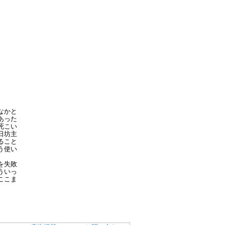
なかと
あった
死こい
日坊主
ること
う使い
を失敗
ういっ
ここま