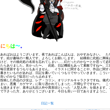
ん
に
ち
は
〜
。
あればおはようございます。夜であればこんばんは、おやすみなさい。 た
ます。絵が趣味の一般人です。よろしくお願いします。 結構前に此処に興味
すけど、その後此処の名前を忘れてしまい……幻だったのかなーとか思って必
したらありました。良かった〜。 此処、日記機能もあって素敵ですね〜。三
で毎日更新するつもりもありません。 イラストに関することや、作品に関す
…書きたいものがあれば、日記を書いていくつもりでやっていきます。こうい
も良いのかな？駄目だったら止めます。
て投稿した作品の少女は、レア・コリン。オリジナルキャラクタですね。儀式
しまい、悪魔「カゲヤマ」に取り憑かれてしまった…不憫な子ですね〜。 こ
間も描きますが、基本は丸顔人外や異形頭といった「人型人外」を描きます。
んで下さった方、ありがとうございます。今日も良い一日でありますように。
日記一覧