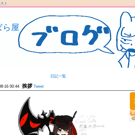
ラスト
ばら屋
日記一覧
挨拶
08-16 00:44
Tweet