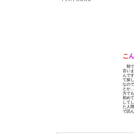
こ
朝で
言い
んで
て探
なの
とか
方で
初め
して
た人
で読