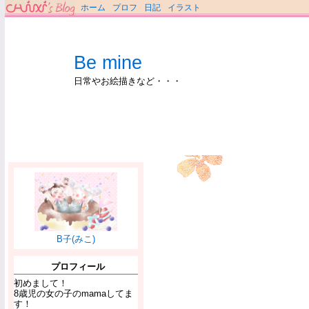
ホーム
プロフ
日記
イラスト
Be mine
日常やお絵描きなど・・・
B子(みこ)
プロフィール
初めまして！
8歳児の女の子のmamaしてま
す！