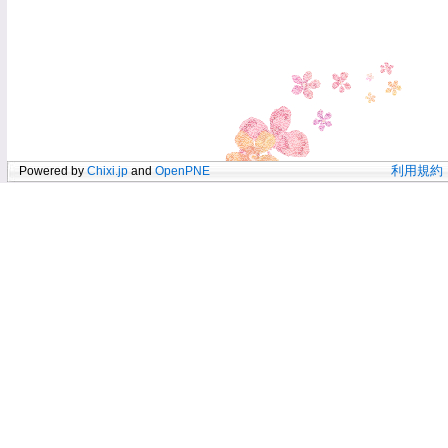
Powered by
Chixi.jp
and
OpenPNE
利用規約