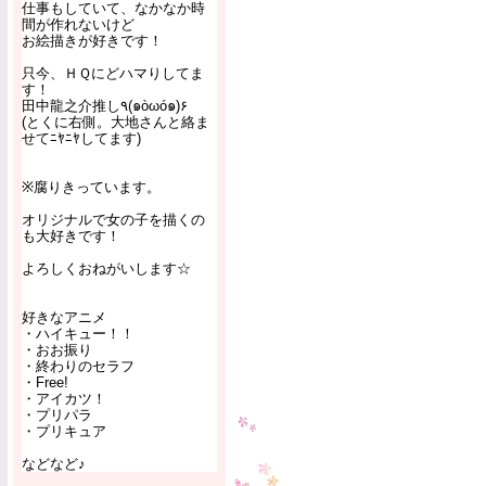
仕事もしていて、なかなか時
間が作れないけど
お絵描きが好きです！
只今、ＨＱにどハマりしてま
す！
田中龍之介推し٩(๑òωó๑)۶
(とくに右側。大地さんと絡ま
せてﾆﾔﾆﾔしてます)
※腐りきっています。
オリジナルで女の子を描くの
も大好きです！
よろしくおねがいします☆
好きなアニメ
・ハイキュー！！
・おお振り
・終わりのセラフ
・Free!
・アイカツ！
・プリパラ
・プリキュア
などなど♪