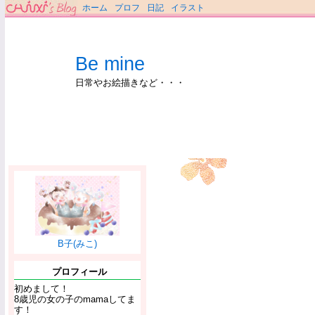
ホーム
プロフ
日記
イラスト
Be mine
日常やお絵描きなど・・・
B子(みこ)
プロフィール
初めまして！
8歳児の女の子のmamaしてま
す！