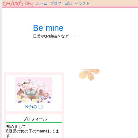
ホーム
プロフ
日記
イラスト
Be mine
日常やお絵描きなど・・・
B子(みこ)
プロフィール
初めまして！
8歳児の女の子のmamaしてま
す！