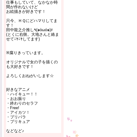
仕事もしていて、なかなか時
間が作れないけど
お絵描きが好きです！
只今、ＨＱにどハマりしてま
す！
田中龍之介推し٩(๑òωó๑)۶
(とくに右側。大地さんと絡ま
せてﾆﾔﾆﾔしてます)
※腐りきっています。
オリジナルで女の子を描くの
も大好きです！
よろしくおねがいします☆
好きなアニメ
・ハイキュー！！
・おお振り
・終わりのセラフ
・Free!
・アイカツ！
・プリパラ
・プリキュア
などなど♪