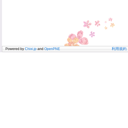
Powered by
Chixi.jp
and
OpenPNE
利用規約