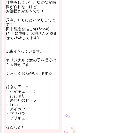
仕事もしていて、なかなか時
間が作れないけど
お絵描きが好きです！
只今、ＨＱにどハマりしてま
す！
田中龍之介推し٩(๑òωó๑)۶
(とくに右側。大地さんと絡ま
せてﾆﾔﾆﾔしてます)
※腐りきっています。
オリジナルで女の子を描くの
も大好きです！
よろしくおねがいします☆
好きなアニメ
・ハイキュー！！
・おお振り
・終わりのセラフ
・Free!
・アイカツ！
・プリパラ
・プリキュア
などなど♪