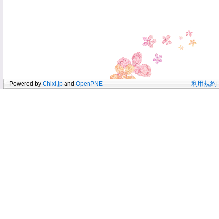
Powered by
Chixi.jp
and
OpenPNE
利用規約