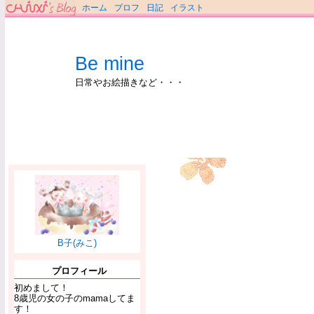
ホーム
プロフ
日記
イラスト
Be mine
日常やお絵描きなど・・・
B子(みこ)
プロフィール
初めまして！
8歳児の女の子のmamaしてま
す！