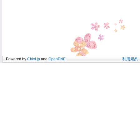
Powered by
Chixi.jp
and
OpenPNE
利用規約