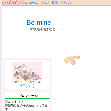
ホーム
プロフ
日記
イラスト
Be mine
日常やお絵描きなど・・・
B子(みこ)
プロフィール
初めまして！
8歳児の女の子のmamaしてま
す！