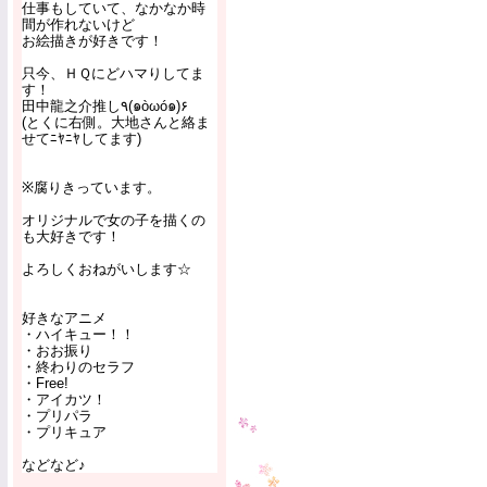
仕事もしていて、なかなか時
間が作れないけど
お絵描きが好きです！
只今、ＨＱにどハマりしてま
す！
田中龍之介推し٩(๑òωó๑)۶
(とくに右側。大地さんと絡ま
せてﾆﾔﾆﾔしてます)
※腐りきっています。
オリジナルで女の子を描くの
も大好きです！
よろしくおねがいします☆
好きなアニメ
・ハイキュー！！
・おお振り
・終わりのセラフ
・Free!
・アイカツ！
・プリパラ
・プリキュア
などなど♪