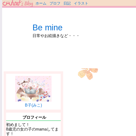
ホーム
プロフ
日記
イラスト
Be mine
日常やお絵描きなど・・・
B子(みこ)
プロフィール
初めまして！
8歳児の女の子のmamaしてま
す！