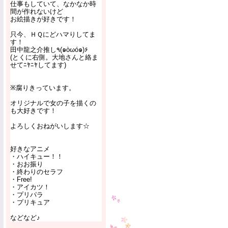
仕事もしていて、なかなか時
間が作れないけど
お絵描きが好きです！
只今、ＨＱにどハマりしてま
す！
田中龍之介推し٩(๑òωó๑)۶
(とくに右側。大地さんと絡ま
せてﾆﾔﾆﾔしてます)
※腐りきっています。
オリジナルで女の子を描くの
も大好きです！
よろしくおねがいします☆
好きなアニメ
・ハイキュー！！
・おお振り
・終わりのセラフ
・Free!
・アイカツ！
・プリパラ
・プリキュア
などなど♪