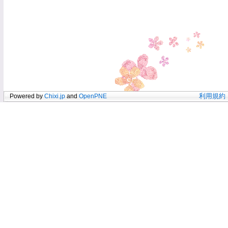
Powered by
Chixi.jp
and
OpenPNE
利用規約