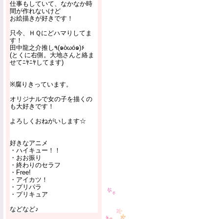
仕事もしていて、なかなか時
間が作れないけど
お絵描きが好きです！
只今、ＨＱにどハマりしてま
す！
田中龍之介推し٩(๑òωó๑)۶
(とくに右側。大地さんと絡ま
せてﾆﾔﾆﾔしてます)
※腐りきっています。
オリジナルで女の子を描くの
も大好きです！
よろしくおねがいします☆
好きなアニメ
・ハイキュー！！
・おお振り
・終わりのセラフ
・Free!
・アイカツ！
・プリパラ
・プリキュア
などなど♪