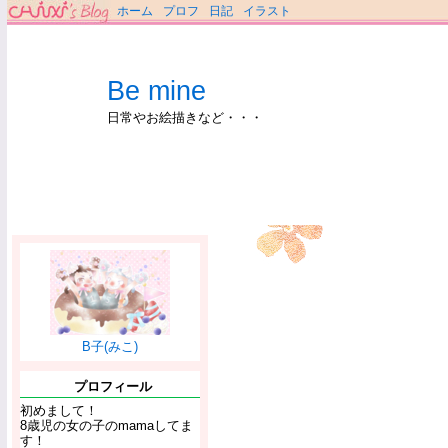
ホーム
プロフ
日記
イラスト
Be mine
日常やお絵描きなど・・・
B子(みこ)
プロフィール
初めまして！
8歳児の女の子のmamaしてま
す！