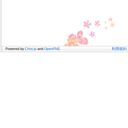
Powered by
Chixi.jp
and
OpenPNE
利用規約