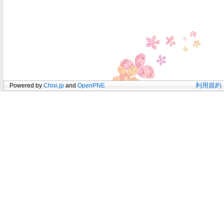
Powered by
Chixi.jp
and
OpenPNE
利用規約