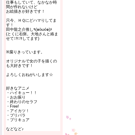
仕事もしていて、なかなか時
間が作れないけど
お絵描きが好きです！
只今、ＨＱにどハマりしてま
す！
田中龍之介推し٩(๑òωó๑)۶
(とくに右側。大地さんと絡ま
せてﾆﾔﾆﾔしてます)
※腐りきっています。
オリジナルで女の子を描くの
も大好きです！
よろしくおねがいします☆
好きなアニメ
・ハイキュー！！
・おお振り
・終わりのセラフ
・Free!
・アイカツ！
・プリパラ
・プリキュア
などなど♪