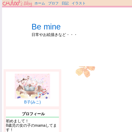
ホーム
プロフ
日記
イラスト
Be mine
日常やお絵描きなど・・・
B子(みこ)
プロフィール
初めまして！
8歳児の女の子のmamaしてま
す！