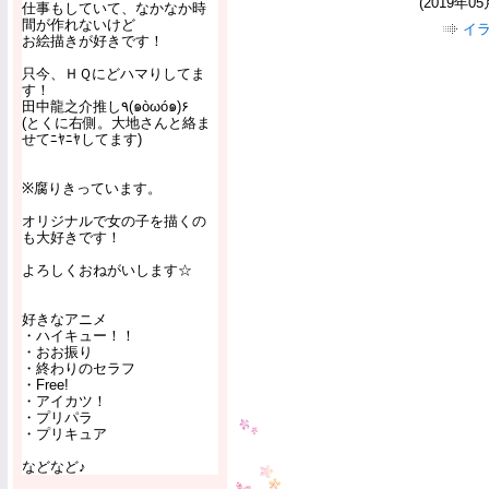
(2019年05
仕事もしていて、なかなか時
間が作れないけど
イ
お絵描きが好きです！
只今、ＨＱにどハマりしてま
す！
田中龍之介推し٩(๑òωó๑)۶
(とくに右側。大地さんと絡ま
せてﾆﾔﾆﾔしてます)
※腐りきっています。
オリジナルで女の子を描くの
も大好きです！
よろしくおねがいします☆
好きなアニメ
・ハイキュー！！
・おお振り
・終わりのセラフ
・Free!
・アイカツ！
・プリパラ
・プリキュア
などなど♪