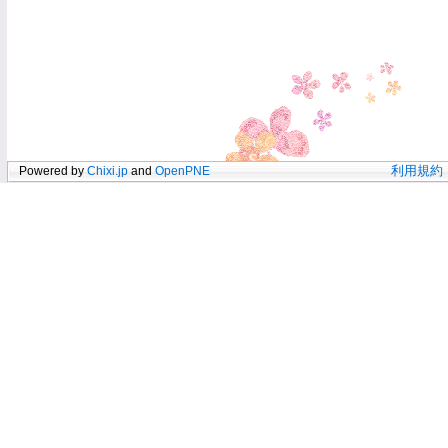
Powered by
Chixi.jp
and
OpenPNE
利用規約