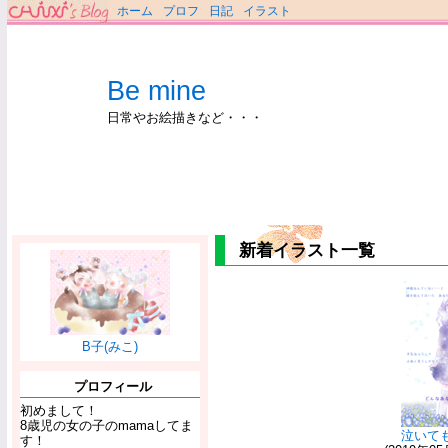
ホーム
プロフ
日記
イラスト
Be mine
日常やお絵描きなど・・・
新着イラスト一覧
B子(みこ)
プロフィール
初めまして！
8歳児の女の子のmamaしてま
泣いて
す！