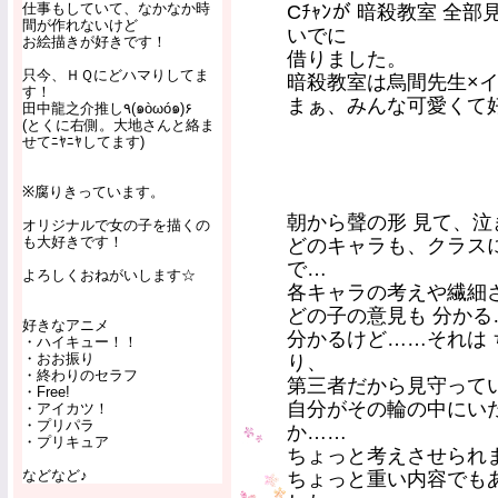
仕事もしていて、なかなか時
Cﾁｬﾝが 暗殺教室 
間が作れないけど
いでに
お絵描きが好きです！
借りました。
只今、ＨＱにどハマりしてま
暗殺教室は烏間先生×
す！
まぁ、みんな可愛くて好き
田中龍之介推し٩(๑òωó๑)۶
(とくに右側。大地さんと絡ま
せてﾆﾔﾆﾔしてます)
※腐りきっています。
朝から聲の形 見て、泣き泣
オリジナルで女の子を描くの
も大好きです！
どのキャラも、クラス
で…
よろしくおねがいします☆
各キャラの考えや繊細
どの子の意見も 分か
好きなアニメ
分かるけど……それは
・ハイキュー！！
・おお振り
り、
・終わりのセラフ
第三者だから見守って
・Free!
自分がその輪の中にい
・アイカツ！
・プリパラ
か……
・プリキュア
ちょっと考えさせられ
などなど♪
ちょっと重い内容でも