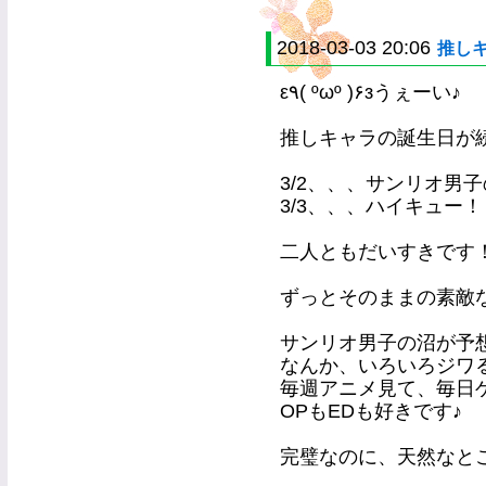
2018-03-03 20:06
推しキ
ε٩( ºωº )۶зうぇーい♪
推しキャラの誕生日が
3/2、、、サンリオ男子
3/3、、、ハイキュー
二人ともだいすきです
ずっとそのままの素敵な貴
サンリオ男子の沼が予
なんか、いろいろジワるし
毎週アニメ見て、毎日
OPもEDも好きです♪
完璧なのに、天然なと