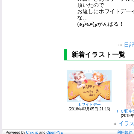
頂いたので
お返しにホワイトデー
な…
(๑و•̀ω•́)وがんばる！
日
新着イラスト一覧
ホワイトデー
(2018年03月05日 21:16)
ＨＱ/田中お
(2018年
イラ
Powered by
Chixi.jp
and
OpenPNE
利用規約