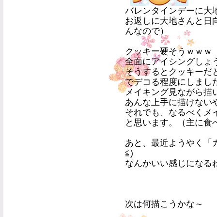
バレンタインデーに大
お返しに大地さんと日
んなので）
クッキー硬そうｗｗｗ
全面にアイシングしょ
そうするとクッキーだ
でデコる程度にしまし
メイキング見ながら描
あんな上手に描けない
それでも、なるべくメ
と思います。（主に食
あと、最近ようやく「
≦)
なんかいい感じになる
次は何描こうかな～