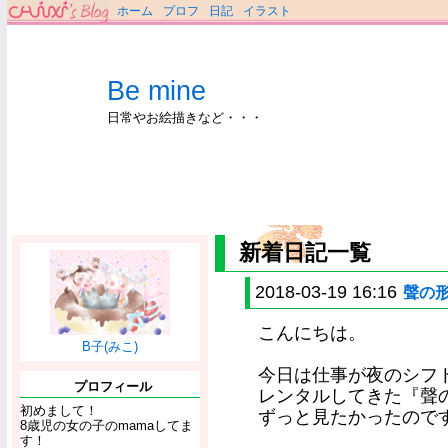
ホーム
プロフ
日記
イラスト
Be mine
日常やお絵描きなど・・・
新着日記一覧
2018-03-19 16:16
聲の
こんにちは。
B子(みこ)
今日は仕事が夜のシフ
プロフィール
レンタルしてきた『聲
初めまして！
ずっと見たかったのですヾ(
8歳児の女の子のmamaしてま
す！