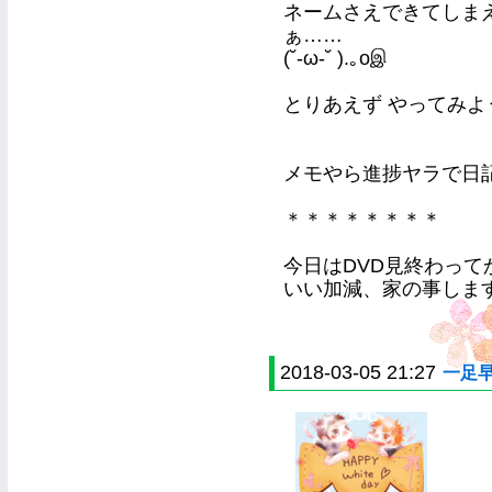
ネームさえできてしま
ぁ……
(˘-ω-˘ ).｡oஇ
とりあえず やってみよ
メモやら進捗ヤラで日記使
＊＊＊＊＊＊＊＊
今日はDVD見終わって
いい加減、家の事します
2018-03-05 21:27
一足