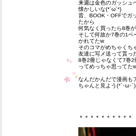
来週は金色のガッシュ
懐かしいな(*´ω`*)
昔、BOOK・OFFで
たから
何気なく買ったら8巻
そして何故か7巻の1ペ
かれてたw
そのコマがめちゃくち
友達に写メ送って貰った事
8巻2冊じゃなくて7巻2
ってめっちゃ思ってたw
なんだかんだで漫画も
ちゃんと見よう(*`･ω･´)
＊＊＊＊＊＊＊＊＊＊