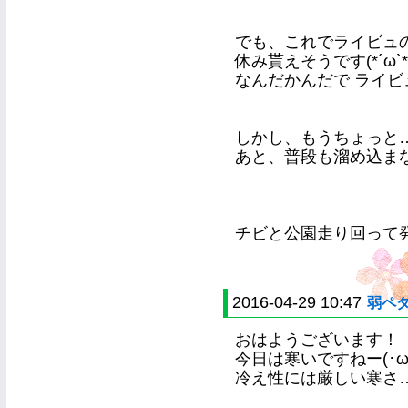
でも、これでライビュ
休み貰えそうです(*´ω`*
なんだかんだで ライ
しかし、もうちょっと
あと、普段も溜め込ま
チビと公園走り回って
2016-04-29 10:47
弱ペ
おはようございます！
今日は寒いですねー(･ω･`
冷え性には厳しい寒さ