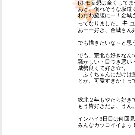
(ホモ妄想は全くしてま
あと、倒れそうな坂道
わわわ脇腹にー！金城
キ
ってなりました。
あーー好き、金城さん
でも描きたいな～と思
でも、荒北も好きなん
騒がしい・目つき悪い・
威勢良くて好き☆*。
「ふくちゃんにだけは
とか、可愛すぎか！っ
総北２年もやたら好き
もう皆好きだよ、うん
インハイ3日目は何回見ても
みんなカッコイイよぅ