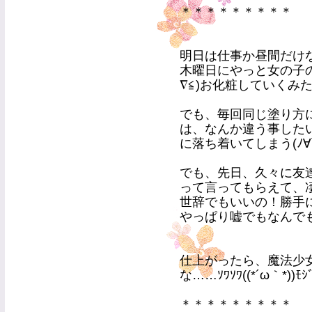
＊＊＊＊＊＊＊＊＊
明日は仕事か昼間だけなの
木曜日にやっと女の子
∇≦)お化粧していくみ
でも、毎回同じ塗り方
は、なんか違う事した
に落ち着いてしまう(ﾉ∀`
でも、先日、久々に友
って言ってもらえて、凄く
世辞でもいいの！勝手
やっぱり嘘でもなんで
仕上がったら、魔法少
な……ｿﾜｿﾜ((*´ω｀*)
＊＊＊＊＊＊＊＊＊