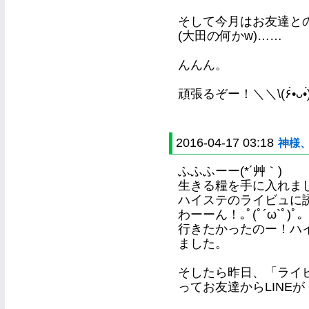
そして今月はお友達と
(大田の何かw)……
んんん。
頑張るぞー！＼＼\(۶•̀ᴗ•́
2016-04-17 03:18
神様
ふふふーー(*´艸｀)
生きる糧を手に入れました
ハイステのライビュに
わーーん！｡ﾟ(ﾟ´ω`ﾟ)ﾟ｡
行きたかったのー！ハイ
ました。
そしたら昨日、「ライ
ってお友達からLINEが