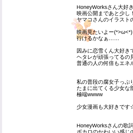
HoneyWorksさん大
映画公開まであと少し
ヤマコさんのイラストのP
映画見たいよー(*>ω<*
行けるかなぁ……
因みに恋雪くん大好きです(
ヘタレが頑張ってるの
普通の人の何倍もエネ
私の普段の腐女子っぷ
たまに出てくる少女な部分
極端wwww
少女漫画も大好きです☆
HoneyWorksさん
ボカロのかわいい感じ