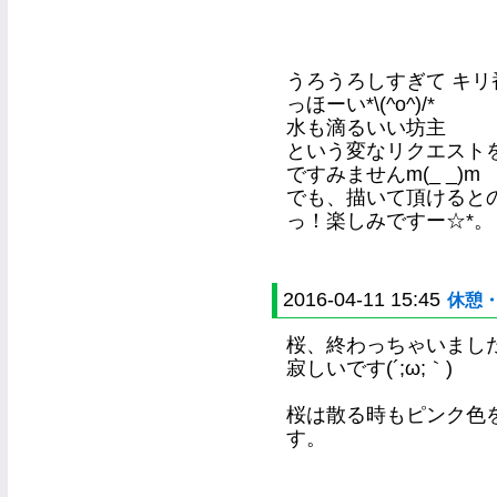
うろうろしすぎて キ
っほーい*\(^o^)/*
水も滴るいい坊主
という変なリクエスト
ですみませんm(_ _)m
でも、描いて頂けると
っ！楽しみですー☆*。
2016-04-11 15:45
休憩
桜、終わっちゃいまし
寂しいです(´;ω;｀)
桜は散る時もピンク色
す。