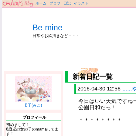
ホーム
プロフ
日記
イラスト
Be mine
日常やお絵描きなど・・・
新着日記一覧
2016-04-30 12:56
……
今日はいい天気ですねー！‹‹\
B子(みこ)
公園日和だっ！
プロフィール
＊＊＊＊＊＊＊＊
初めまして！
8歳児の女の子のmamaしてま
す！