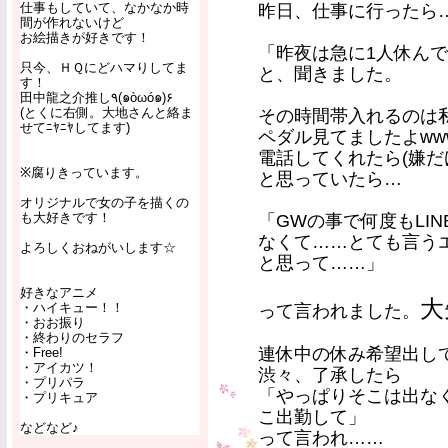
仕事もしていて、なかなか時
昨日、仕事に行ったら
間が作れないけど
お絵描きが好きです！
「昨夜は急に1人休ん
只今、ＨＱにどハマりしてま
と、聞きました。
す！
田中龍之介推し٩(๑òωó๑)۶
(とくに右側。大地さんと絡ま
その時間帯入れるのは
せてﾆﾔﾆﾔしてます)
ペダル見てましたよww
電話してくれたら(嫌だ
※腐りきっています。
と思っていたら…
オリジナルで女の子を描くの
も大好きです！
「GWの事で何度もLI
なくて……とても言う
よろしくおねがいします☆
と思って……」
好きなアニメ
大
・ハイキュー！！
って言われました。
・おお振り
・終わりのセラフ
連休中の休み希望出し
・Free!
・アイカツ！
渋々、了承したら
・プリパラ
「やっぱりそこは出な
・プリキュア
こ出勤して」
などなど♪
って言われ……