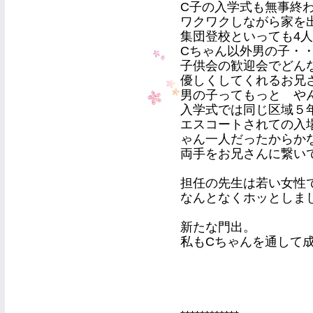
C子の入学式も無事終
ワクワクしながら家を
集団登校といっても4
Cちゃん以外男の子・
子供会の歓迎会でどん
優しくしてくれるお兄
男の子ってもっと や
入学式では同じ区域５
エスコートされての入
ゃん一人だったからか
両手をお兄さんに繋い
担任の先生は若い女性
なんとなくホッとしま
新たな門出。
私もCちゃんを通して