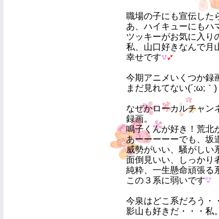
職場の子にも宣伝した
あ、ハイキューにもハ
ツッキーがお気に入り
私、山口好きなんで月山に
幸せです
今期アニメいくつか録
まだ見れてない(´;ω;｀)
なぜかローカルチャン
録画。
鳴子くんが好き！荒北
あーーーーーでも、坂
威勢がいい、騒がしい
面倒見いい、しっかり
純粋、一生懸命頑張る
この３系に弱いです
今泉はどこ系だろう・
影山も好きだ・・・私