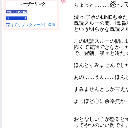
怒っ
ユーザーリンク
ちょっと………
渋々 了承のLINEも冷
既読スルーの間、職場の
はてなブックマークに追加
という明らかな既読ス
この既読スルーの間に
怖くて電話できなかっ
で、翌朝、淡々と冷たく
ほんとすみませんでし
あの……うん……ほん
すみませんとしか言え
よっぽど心に余裕無か
おとなしい子が怒ると
ってやつのいい例です