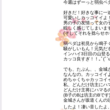
今週はずーっと弱虫ペダル
好きだ！好きな事に一途
可愛いしカッコイイよ
男の子の友情って女の
眩しく感じてしまいます
(そしてそれを捻らせホ
弱ペダは初見から鳴子くん
騒がしいもん！元気だ
インハイ3日目の山登る
カッコ良すぎ！！｡ﾟ(ﾟ´ω`
でも、たぶん、、金城
なんなの。カッコイイ
めちゃくちゃカッコイ
私、どんだけ坊主にハマる
どんだけ主将にハマるの(
(B子のBは坊主のBです
金城さんが坂道くんの
したよ！凄い音したよ