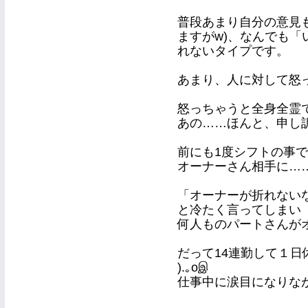
普段あまり自分の意見
ますがw)、なんでも「い
れないタイプです。
あまり、人に対して怒
怒っちゃうと全身全霊で
あの……ほんと、申し
前にも1度シフトの事
オーナーさん相手に…
「オーナーが折れない
と冷たく言ってしまい
何人ものパートさんが
だって14連勤して１日休
).｡oஇ
仕事中に涙目になりな