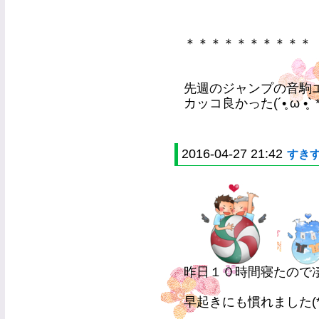
＊＊＊＊＊＊＊＊＊＊
先週のジャンプの音駒
カッコ良かった(´•̥ ω •̥` *
2016-04-27 21:42
すき
昨日１０時間寝たので
早起きにも慣れました(*'ω