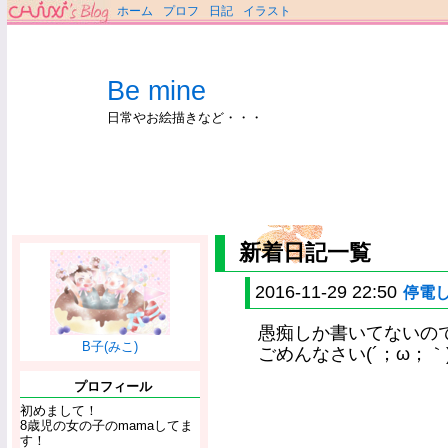
ホーム
プロフ
日記
イラスト
Be mine
日常やお絵描きなど・・・
新着日記一覧
2016-11-29 22:50
停電
愚痴しか書いてないの
B子(みこ)
ごめんなさい(´；ω；｀
プロフィール
初めまして！
8歳児の女の子のmamaしてま
す！