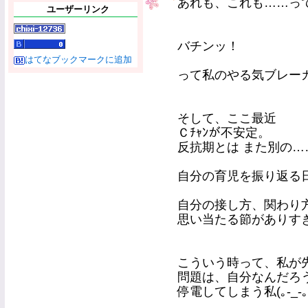
あれも、これも……っ
ユーザーリンク
バチンッ！
はてなブックマークに追加
って私のやる気ブレー
そして、ここ最近
Ｃﾁｬﾝが不安定。
反抗期とは また別の…
自分の育児を振り返る
自分の接し方、関わり
思い当たる節がありすぎ
こういう時って、私が
問題は、自分なんだろ
停電してしまう私(｡-_-｡