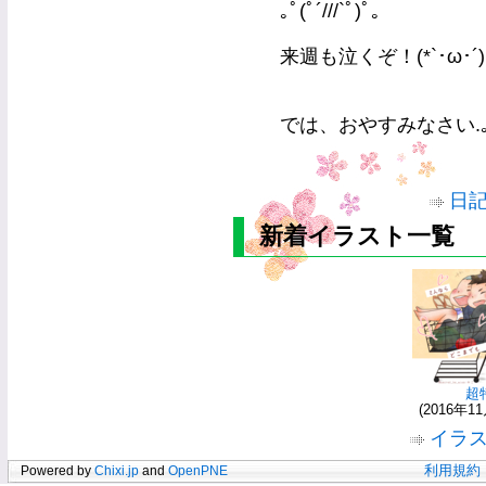
｡ﾟ(ﾟ´///`ﾟ)ﾟ｡
来週も泣くぞ！(*`･ω･´)
では、おやすみなさい.｡.
日
新着イラスト一覧
超
(2016年11
イラ
Powered by
Chixi.jp
and
OpenPNE
利用規約