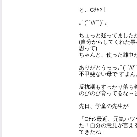
と、Cﾁｬﾝ！
｡ﾟ(ﾟ´///`ﾟ)ﾟ｡
ちょっと疑ってました
(自分からしてくれた
思って)
ちゃんと、使った雑巾
ありがとうっっ｡ﾟ(ﾟ´///`ﾟ
不甲斐ない母で すまん
反抗期もすっかり落ち
のびのび育ってるな～
先日、学童の先生が
「Cﾁｬﾝ最近、元気ハ
た！自分の意見が言え
てきたね」