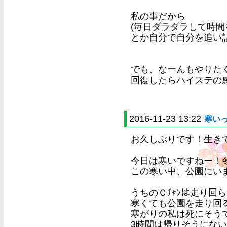
私の事だから
(毎日ダラダラして時間
とか自分で自分を追い詰め
でも、なーんもやりた
回復したらハイステの感想書
2016-11-23 13:22
寒いっ((
お久しぶりです！生きてます！
今日は寒いですねー！
この寒い中、公園にい
うちのＣﾁｬﾝは走り回
寒くても公園を走り回
寒がりの私は死にそう
3時間は帰りそうにない