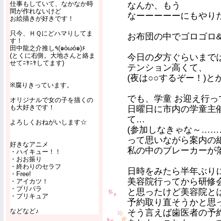
仕事もしていて、なかなか時
なんか、もう
間が作れないけど
なーーーーーにもやり
お絵描きが好きです！
只今、ＨＱにどハマりしてま
お布団の中でゴロゴロ
す！
田中龍之介推し٩(๑òωó๑)۶
(とくに右側。大地さんと絡ま
今日の夕方ぐらいまで
せてﾆﾔﾆﾔしてます)
テンション高くて、
(夜は○○するぞー！)
※腐りきっています。
でも、学童 お迎え行っ
オリジナルで女の子を描くの
も大好きです！
日曜日に市内の学童主
て…
よろしくおねがいします☆
(参加しなきゃな～……
って思いながら案内の
好きなアニメ
私の中のブレーカーが
・ハイキュー！！
・おお振り
・終わりのセラフ
日時をみたら半年ぶり
・Free!
美容院行ってから研修
・アイカツ！
・プリパラ
と思ったけど美容院と
・プリキュア
予約取り直そうかと思
などなど♪
そう言えば歯医者の予