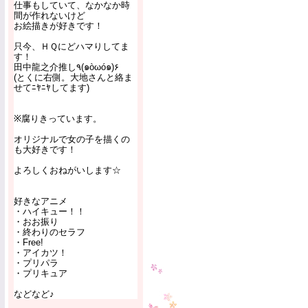
仕事もしていて、なかなか時
間が作れないけど
お絵描きが好きです！
只今、ＨＱにどハマりしてま
す！
田中龍之介推し٩(๑òωó๑)۶
(とくに右側。大地さんと絡ま
せてﾆﾔﾆﾔしてます)
※腐りきっています。
オリジナルで女の子を描くの
も大好きです！
よろしくおねがいします☆
好きなアニメ
・ハイキュー！！
・おお振り
・終わりのセラフ
・Free!
・アイカツ！
・プリパラ
・プリキュア
などなど♪