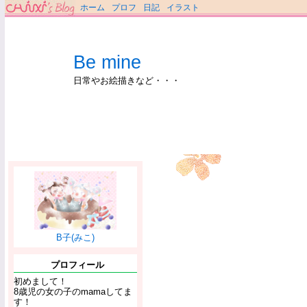
ホーム
プロフ
日記
イラスト
Be mine
日常やお絵描きなど・・・
B子(みこ)
プロフィール
初めまして！
8歳児の女の子のmamaしてま
す！