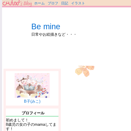
ホーム
プロフ
日記
イラスト
Be mine
日常やお絵描きなど・・・
B子(みこ)
プロフィール
初めまして！
8歳児の女の子のmamaしてま
す！