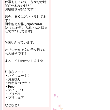
仕事もしていて、なかなか時
間が作れないけど
お絵描きが好きです！
只今、ＨＱにどハマりしてま
す！
田中龍之介推し٩(๑òωó๑)۶
(とくに右側。大地さんと絡ま
せてﾆﾔﾆﾔしてます)
※腐りきっています。
オリジナルで女の子を描くの
も大好きです！
よろしくおねがいします☆
好きなアニメ
・ハイキュー！！
・おお振り
・終わりのセラフ
・Free!
・アイカツ！
・プリパラ
・プリキュア
などなど♪