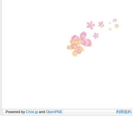
Powered by
Chixi.jp
and
OpenPNE
利用規約