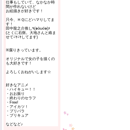
仕事もしていて、なかなか時
間が作れないけど
お絵描きが好きです！
只今、ＨＱにどハマりしてま
す！
田中龍之介推し٩(๑òωó๑)۶
(とくに右側。大地さんと絡ま
せてﾆﾔﾆﾔしてます)
※腐りきっています。
オリジナルで女の子を描くの
も大好きです！
よろしくおねがいします☆
好きなアニメ
・ハイキュー！！
・おお振り
・終わりのセラフ
・Free!
・アイカツ！
・プリパラ
・プリキュア
などなど♪