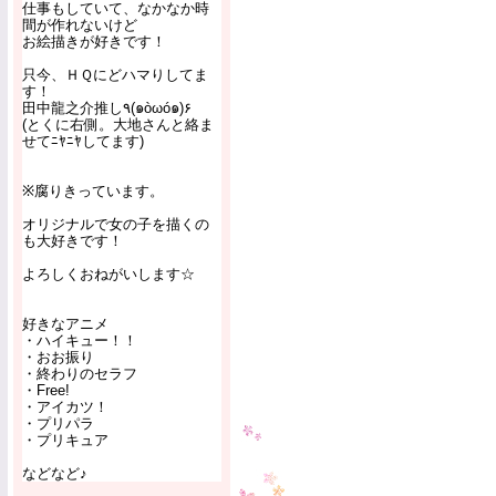
仕事もしていて、なかなか時
間が作れないけど
お絵描きが好きです！
只今、ＨＱにどハマりしてま
す！
田中龍之介推し٩(๑òωó๑)۶
(とくに右側。大地さんと絡ま
せてﾆﾔﾆﾔしてます)
※腐りきっています。
オリジナルで女の子を描くの
も大好きです！
よろしくおねがいします☆
好きなアニメ
・ハイキュー！！
・おお振り
・終わりのセラフ
・Free!
・アイカツ！
・プリパラ
・プリキュア
などなど♪