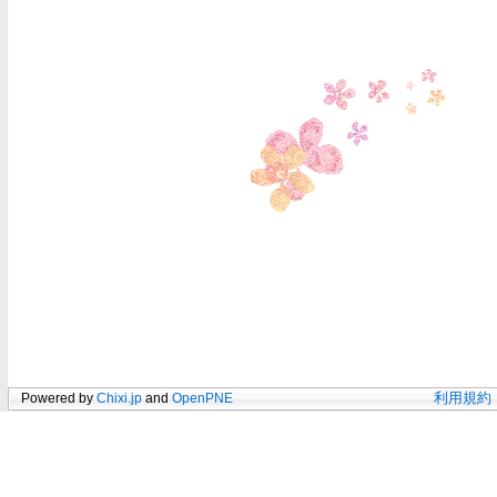
Powered by
Chixi.jp
and
OpenPNE
利用規約