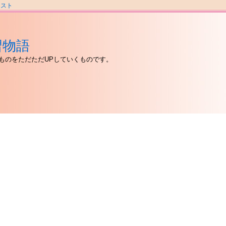
ラスト
習物語
ものをただただUPしていくものです。