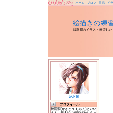
ホーム
プロフ
日記
イ
絵描きの練
碧洞潤のイラスト練習した
汐洞潤
プロフィール
碧洞潤(せきどう じゅん)といい
ます。基本絵の練習ばかりやっ