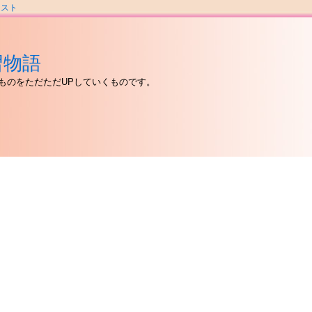
ラスト
習物語
ものをただただUPしていくものです。