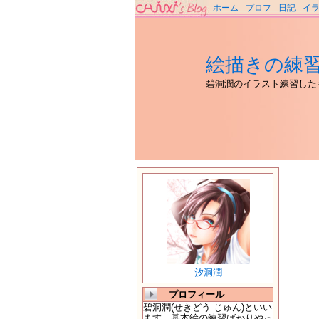
ホーム
プロフ
日記
イ
絵描きの練
碧洞潤のイラスト練習した
汐洞潤
プロフィール
碧洞潤(せきどう じゅん)といい
ます。基本絵の練習ばかりやっ