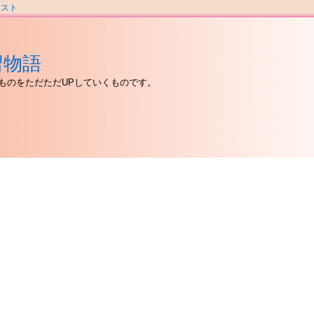
ラスト
習物語
ものをただただUPしていくものです。