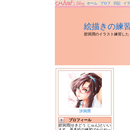
ホーム
プロフ
日記
イ
絵描きの練
碧洞潤のイラスト練習した
汐洞潤
プロフィール
碧洞潤(せきどう じゅん)といい
ます。基本絵の練習ばかりやっ