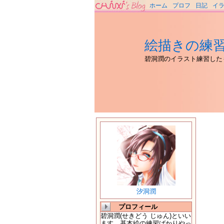
ホーム
プロフ
日記
イ
絵描きの練
碧洞潤のイラスト練習した
汐洞潤
プロフィール
碧洞潤(せきどう じゅん)といい
ます。基本絵の練習ばかりやっ