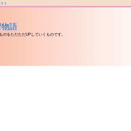
ラスト
習物語
ものをただただUPしていくものです。