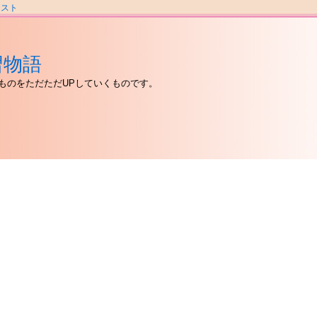
ラスト
習物語
ものをただただUPしていくものです。