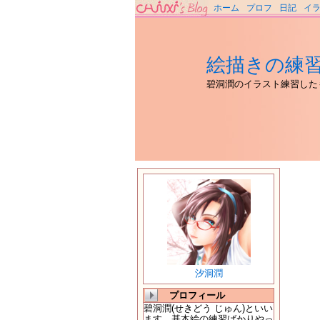
ホーム
プロフ
日記
イ
絵描きの練
碧洞潤のイラスト練習した
汐洞潤
プロフィール
碧洞潤(せきどう じゅん)といい
ます。基本絵の練習ばかりやっ