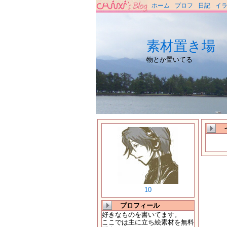
ホーム
プロフ
日記
イ
素材置き場
物とか置いてる
10
プロフィール
好きなものを書いてます。
ここでは主に立ち絵素材を無料