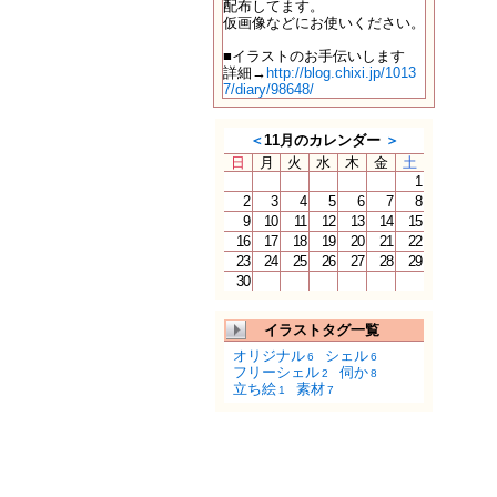
配布してます。
仮画像などにお使いください。
■イラストのお手伝いします
詳細→
http://blog.chixi.jp/1013
7/diary/98648/
＜
11月のカレンダー
＞
日
月
火
水
木
金
土
1
2
3
4
5
6
7
8
9
10
11
12
13
14
15
16
17
18
19
20
21
22
23
24
25
26
27
28
29
30
イラストタグ一覧
オリジナル
シェル
6
6
フリーシェル
伺か
2
8
立ち絵
素材
1
7