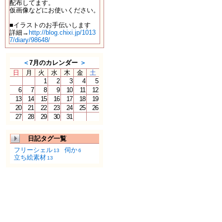
配布してます。
仮画像などにお使いください。
■イラストのお手伝いします
詳細→
http://blog.chixi.jp/1013
7/diary/98648/
＜
7月のカレンダー
＞
日
月
火
水
木
金
土
1
2
3
4
5
6
7
8
9
10
11
12
13
14
15
16
17
18
19
20
21
22
23
24
25
26
27
28
29
30
31
日記タグ一覧
フリーシェル
伺か
13
6
立ち絵素材
13