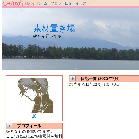
ホーム
プロフ
日記
イラスト
素材置き場
物とか置いてる
日記一覧 (2025年7月)
該当する日記はありません。
10
プロフィール
好きなものを書いてます。
ここでは主に立ち絵素材を無料