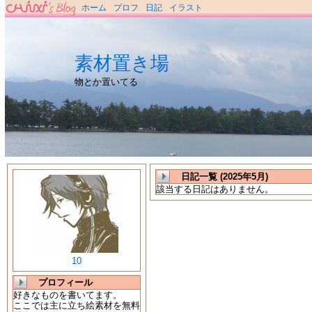
ホーム
プロフ
日記
イラスト
素材置き場
物とか置いてる
日記一覧 (2025年5月)
該当する日記はありません。
10
プロフィール
好きなものを書いてます。
ここでは主に立ち絵素材を無料