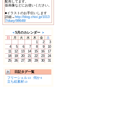
配布してます。
仮画像などにお使いください。
■イラストのお手伝いします
詳細→
http://blog.chixi.jp/1013
7/diary/98648/
＜
5月のカレンダー
＞
日
月
火
水
木
金
土
1
2
3
4
5
6
7
8
9
10
11
12
13
14
15
16
17
18
19
20
21
22
23
24
25
26
27
28
29
30
31
日記タグ一覧
フリーシェル
伺か
13
6
立ち絵素材
13