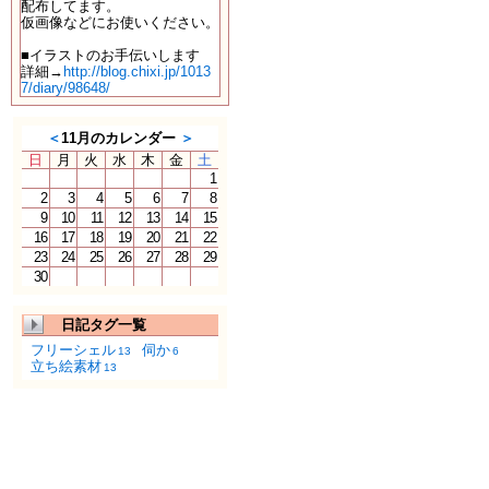
配布してます。
仮画像などにお使いください。
■イラストのお手伝いします
詳細→
http://blog.chixi.jp/1013
7/diary/98648/
＜
11月のカレンダー
＞
日
月
火
水
木
金
土
1
2
3
4
5
6
7
8
9
10
11
12
13
14
15
16
17
18
19
20
21
22
23
24
25
26
27
28
29
30
日記タグ一覧
フリーシェル
伺か
13
6
立ち絵素材
13