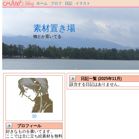
ホーム
プロフ
日記
イラスト
素材置き場
物とか置いてる
日記一覧 (2025年11月)
該当する日記はありません。
10
プロフィール
好きなものを書いてます。
ここでは主に立ち絵素材を無料