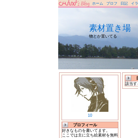
ホーム
プロフ
日記
イ
素材置き場
物とか置いてる
該当す
10
プロフィール
好きなものを書いてます。
ここでは主に立ち絵素材を無料