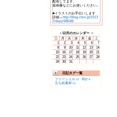
配布してます。
仮画像などにお使いください。
■イラストのお手伝いします
詳細→
http://blog.chixi.jp/1013
7/diary/98648/
＜
12月のカレンダー
＞
日
月
火
水
木
金
土
1
2
3
4
5
6
7
8
9
10
11
12
13
14
15
16
17
18
19
20
21
22
23
24
25
26
27
28
29
30
31
日記タグ一覧
フリーシェル
伺か
13
6
立ち絵素材
13