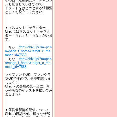
その他、定期的にメールマガジ
ンも配信していますので、
イラストをはじめとする情報源
としてお役立てください。
▼マスコットキャラクター
Chixiにはマスコットキャラク
ター「ちぃ」と「ちな」がいま
す。
ちぃ
http://chixi.jp/?m=pc&
a=page_f_home&target_c_me
mber_id=7562
ちな
http://chixi.jp/?m=pc&
a=page_f_home&target_c_me
mber_id=7563
マイフレンドOK、ファンクラ
ブOKですので、是非申請しま
しょう！
Chixiへの参加の第一歩に、ち
ぃやちなのイラストを描いてみ
ましょう♪
▼運営最新情報配信について
Chixiの日記の他、様々な外部