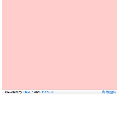
Powered by
Chixi.jp
and
OpenPNE
利用規約