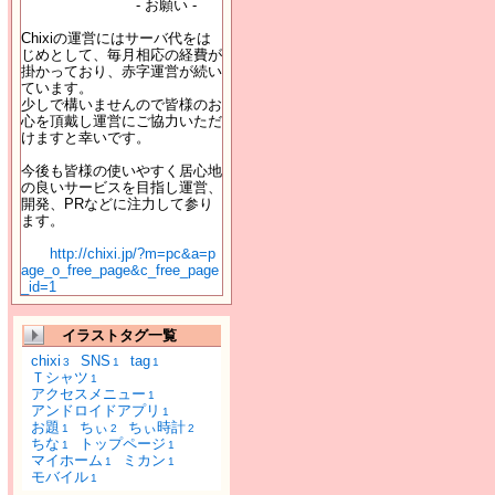
- お願い -
Chixiの運営にはサーバ代をは
じめとして、毎月相応の経費が
掛かっており、赤字運営が続い
ています。
少しで構いませんので皆様のお
心を頂戴し運営にご協力いただ
けますと幸いです。
今後も皆様の使いやすく居心地
の良いサービスを目指し運営、
開発、PRなどに注力して参り
ます。
http://chixi.jp/?m=pc&a=p
age_o_free_page&c_free_page
_id=1
イラストタグ一覧
chixi
SNS
tag
3
1
1
Ｔシャツ
1
アクセスメニュー
1
アンドロイドアプリ
1
お題
ちぃ
ちぃ時計
1
2
2
ちな
トップページ
1
1
マイホーム
ミカン
1
1
モバイル
1