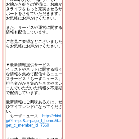
お絵かき好きの皆様に、お絵か
きライフをもっと充実させるサ
ポートをさせていただきます。
お気軽にお声かけください。
また、サービスや運営に関する
情報も配信しています。
ご意見ご要望などございました
らお気軽にお声かけください。
▼最新情報提供サービス
イラストやネットに関する様々
な情報を集めて配信するニュー
スサービス「ちーずニュース」
担当者がかき集めたネタやタレ
コんでいただいた情報を不定期
で配信しています。
最新情報にご興味ある方は、ぜ
ひマイフレンドになってくださ
い。
ちーずニュース
http://chixi.
jp/?m=pc&a=page_f_home&tar
get_c_member_id=7560