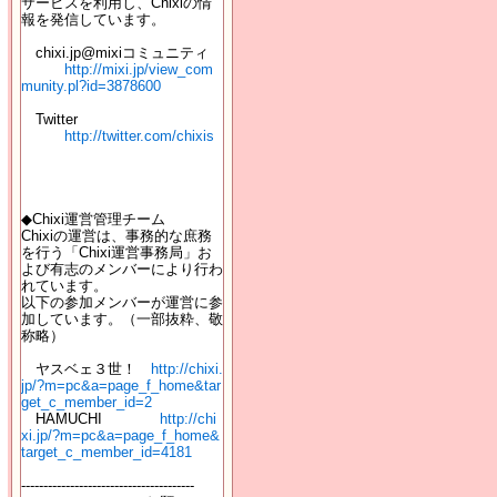
サービスを利用し、Chixiの情
報を発信しています。
chixi.jp@mixiコミュニティ
http://mixi.jp/view_com
munity.pl?id=3878600
Twitter
http://twitter.com/chixis
◆Chixi運営管理チーム
Chixiの運営は、事務的な庶務
を行う「Chixi運営事務局」お
よび有志のメンバーにより行わ
れています。
以下の参加メンバーが運営に参
加しています。（一部抜粋、敬
称略）
ヤスベェ３世！
http://chixi.
jp/?m=pc&a=page_f_home&tar
get_c_member_id=2
HAMUCHI
http://chi
xi.jp/?m=pc&a=page_f_home&
target_c_member_id=4181
---------------------------------------